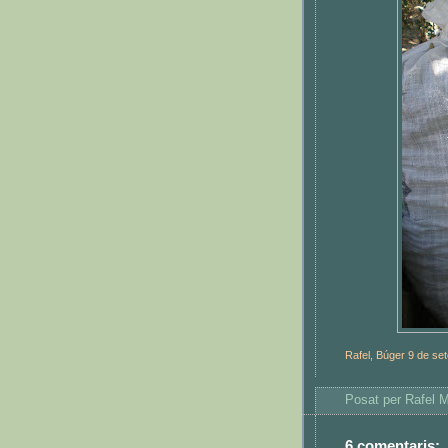
Rafel, Búger 9 de se
Posat per
Rafel 
6 comentaris: