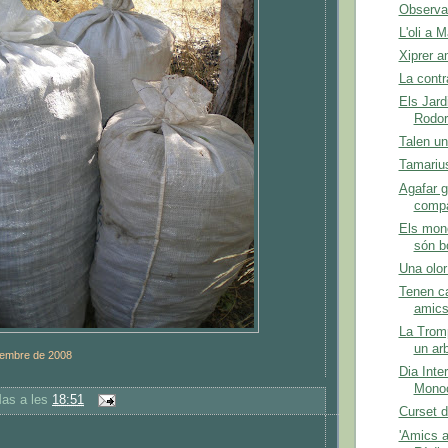
Observa
L'oli a 
Xiprer a
La contr
Els Jard
Rodor
Talen un
Tamarius
Agafar g
comp
Els mono
són b
Una olor
Tenen c
amics
La Tromp
un ar
tembre de 2008
Dia Inte
Monocu
Mas
a les
18:51
Curset d
'Amics a