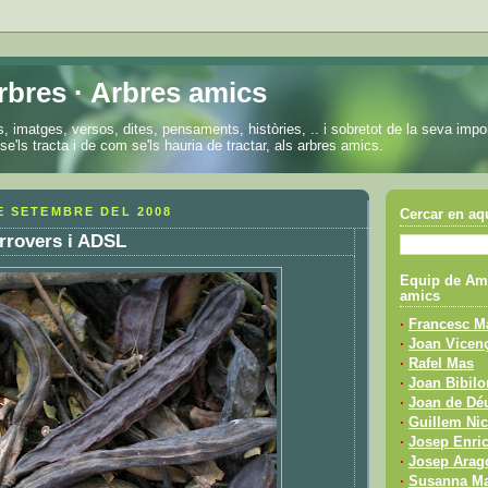
rbres · Arbres amics
, imatges, versos, dites, pensaments, històries, .. i sobretot de la seva impo
se'ls tracta i de com se'ls hauria de tractar, als arbres amics.
E SETEMBRE DEL 2008
Cercar en aq
rrovers i ADSL
Equip de Ami
amics
·
Francesc Ma
·
Joan Vicenç
·
Rafel Mas
·
Joan Bibilo
·
Joan de Déu
·
Guillem Nic
·
Josep Enric
·
Josep Arag
·
Susanna Ma