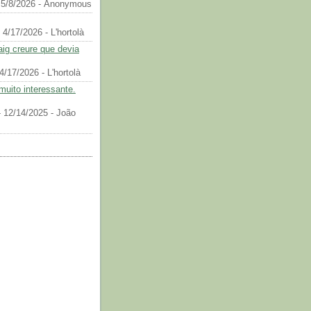
 5/8/2026
- Anonymous
 4/17/2026
- L'hortolà
aig creure que devia
4/17/2026
- L'hortolà
muito interessante.
 12/14/2025
- João