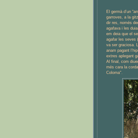
El germà d’un “am
garroves, a la gi
dir res, només de
agafava i les dui
em deia que el se
agafar les seves 
va ser graciosa. 
anam pagant l’hip
extres aplegant g
Al final, com diu
més cara la corda
Coloma".