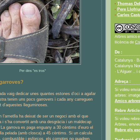
·
Thomas De
·
Pere Llofriu
·
Carles Cas
Arbres amics e
llicència de
Cr
De :
Catalunya · Ba
Catalunya Nor
Per dins "es tros"
· L'Alguer .. i 
 garroves?
Adreça :
Si voleu envi
da vaig dedicar unes quantes estones d’oci a agafar
arbres: imatge
stra tenim uns pocs garrovers i cada any carreguen
Amics arbres
t d’aquestes lleguminoses.
Rebre Article
m l’ametlla ha deixat de ser un negoci amb el que
Si voleu rebre
a i s’ha convertit amb una desgràcia i un maldecap
Arbres, envie
. La garrova es paga enguany a 30 cèntims d’euro el
Rebre els esc
tlla pelada (amb closca) a 45 cèntims. Si un calcula
a, combustible i esforços, els comptes no quadren.
Traducció d'