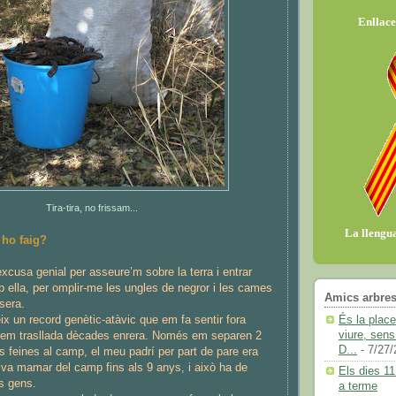
Enllace
Tira-tira, no frissam...
La llengua
 ho faig?
xcusa genial per asseure’m sobre la terra i entrar
ella, per omplir-me les ungles de negror i les cames
Amics arbres
sera.
És la plac
ix un record genètic-atàvic que em fa sentir fora
viure, sens
 em trasllada dècades enrera. Només em separen 2
D...
- 7/27/
s feines al camp, el meu padrí per part de pare era
va mamar del camp fins als 9 anys, i això ha de
Els dies 11
ls gens.
a terme