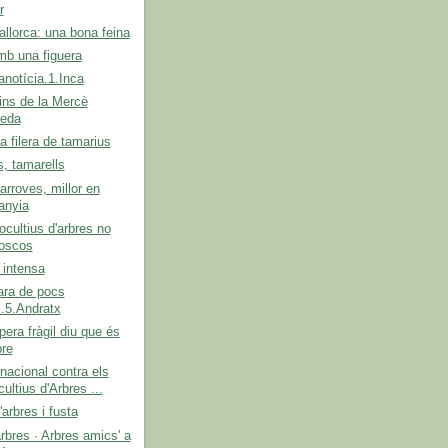
r
Mallorca: una bona feina
mb una figuera
anotícia.1.Inca
ins de la Mercè
eda
a filera de tamarius
, tamarells
arroves, millor en
anyia
cultius d'arbres no
oscos
 intensa
ara de pocs
.5.Andratx
era fràgil diu que és
bre
rnacional contra els
ltius d'Arbres ...
'arbres i fusta
rbres · Arbres amics' a