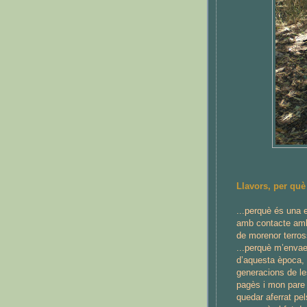
Llavors, per què
...perquè és una e
amb contacte amb 
de morenor terros
...perquè m’envae
d’aquesta època,
generacions de le
pagès i mon pare 
quedar aferrat pe