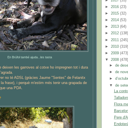
►
2017
(35)
►
2016
(23)
►
2015
(32)
►
2014
(53)
►
2013
(64)
►
2012
(138
►
2011
(245
►
2010
(319
►
2009
(473
En Brúfol també ajuda...les tasta
▼
2008
(478
►
de des
ue deixen les garroves al cotxe ho impregnen tot i dura
►
de nov
m’agrada.
over no té ADSL (gràcies Jaume "Sentes" de Felanitx
►
d’octub
e la frase), i perquè m'estim més tenir una grapada de
▼
de set
 que una PDA.
La contr
Tallador
?
Flora me
Barcelo
Pere d'A
Endoterà