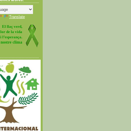
Translate
El llaç verd,
olor de la vida
i l’esperança.
 nostre clima