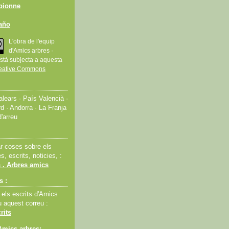
bionne
taño
L'obra de l'equip
d'Amics arbres ·
stà subjecta a aquesta
eative Commons
lears · País Valencià ·
d · Andorra · La Franja
d'arreu
ar coses sobre els
s, escrits, noticies, :
 . Arbres amics
s :
 els escrits d'Amics
u aquest correu :
rits
Amics arbres: