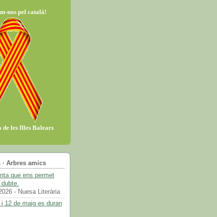
m-nos pel català!
 de les Illes Balears
 · Arbres amics
enta que ens permet
 dubte.
2026
- Nuesa Literària
 i 12 de maig es duran