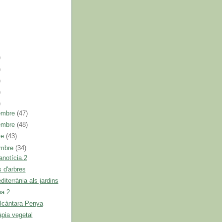
)
)
)
)
)
embre
(47)
embre
(48)
re
(43)
embre
(34)
anotícia.2
s d'arbres
diterrània als jardins
na.2
lcàntara Penya
pia vegetal