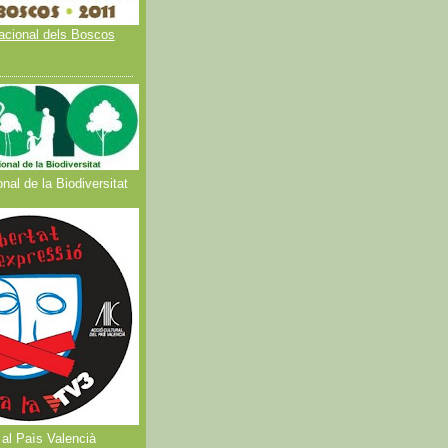
acional dels Boscos
nal de la Biodiversitat
al Paìs Valencià