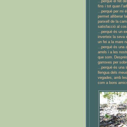
...perquè el fet 
fins i tot quan l’
...perquè per mi 
permet alliberar l
panxell de la cam
satisfacció al cos
...perquè és un ex
inverteix la seva 
un fei a la mare n
...perquè és una a
arrels i a les nos
que som. Després 
garroves per sobr
...perquè és una s
llengua dels meus
vegades, amb les
com a bons amic