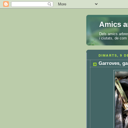
Amics a
Dels amics arbres
i ciutats, de com 
DIMARTS, 9 D
Garroves, ga