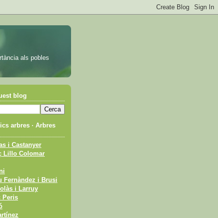
rtància als pobles
uest blog
cs arbres · Arbres
s i Castanyer
 Lillo Colomar
ni
 Fernàndez i Brusi
olàs i Larruy
 Peris
ó
rtínez