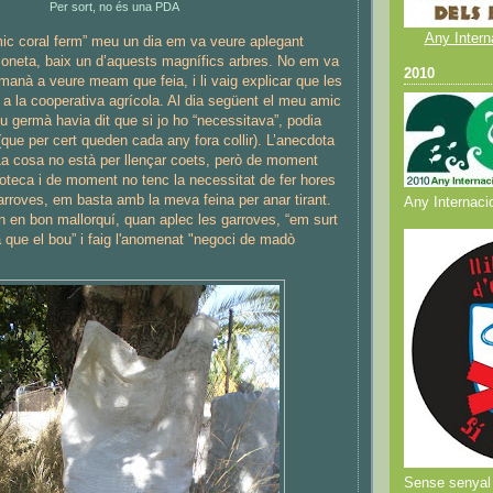
Per sort, no és una PDA
Any Intern
ic coral ferm” meu un dia em va veure aplegant
tzoneta, baix un d’aquests magnífics arbres. No em va
2010
manà a veure meam que feia, i li vaig explicar que les
a a la cooperativa agrícola. Al dia següent el meu amic
u germà havia dit que si jo ho “necessitava”, podia
(que per cert queden cada any fora collir). L’anecdota
La cosa no està per llençar coets, però de moment
oteca i de moment no tenc la necessitat de fer hores
arroves, em basta amb la meva feina per anar tirant.
Any Internacio
en en bon mallorquí, quan aplec les garroves, “em surt
 que el bou” i faig l'anomenat "negoci de madò
Sense senyal 