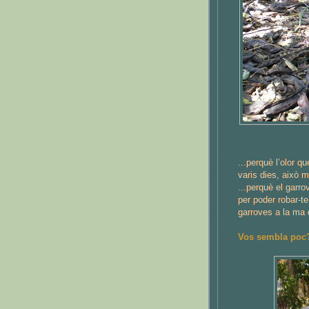
...perquè l’olor q
varis dies, això 
...perquè el garr
per poder robar-t
garroves a la ma
Vos sembla poc