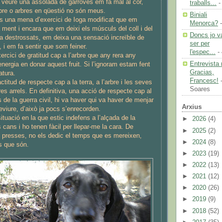
de veure una assolada de garroves em fa mal al cor,
traballs...
-
arbre o arbres en qüestió no són meus.
Biniali
és una mena d’exercici de Ioga modificat que em
Menorca?
-
a ment i encara que em deixi els músculs del coll i del
Doncs jo v
a destrossats, em deixa una sensació increïble de
ser per
, i em fa sentir que som feiner.
l'espec...
- 
ercici de gratitud cap a l’arbre que any rera any
Entrevista 
energia en donar aquest fruit. Si l’ignoram estam fent
Gracias,
atura.
Francesc!
-
ctitud de respecte cap a la terra, a l’arbre i les seves
Soares
tres arrels. En definitiva, una acció de respecte cap al
de la guerra civil, hi va haver qui va haver de menjar
Arxius
eviure, d’això ja pocs s’enrecorden.
ituació en la que estic indefens a l’alçada de la
►
2026
(4)
 cans i ho tenen fàcil per llepar-me la cara. De
►
2025
(2)
 presses, no els dedic el temps que es mereixen,
►
2024
(8)
s que són.
►
2023
(19)
►
2022
(13)
►
2021
(12)
►
2020
(26)
►
2019
(9)
►
2018
(52)