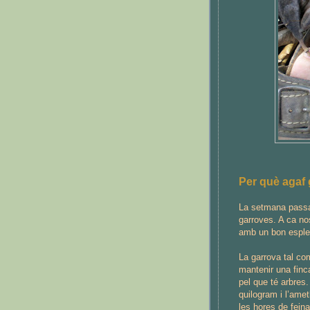
Per què agaf
La setmana passa
garroves. A ca no
amb un bon esple
La garrova tal co
mantenir una finc
pel que té arbres
quilogram i l’ame
les hores de fein