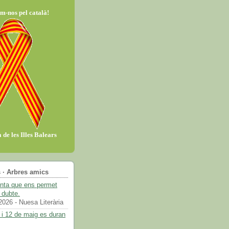
m-nos pel català!
 de les Illes Balears
 · Arbres amics
enta que ens permet
 dubte.
2026
- Nuesa Literària
 i 12 de maig es duran