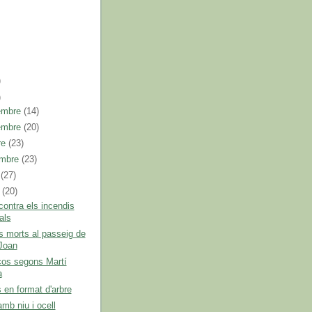
)
)
embre
(14)
embre
(20)
re
(23)
embre
(23)
t
(27)
l
(20)
ontra els incendis
als
s morts al passeig de
Joan
cos segons Martí
a
 en format d'arbre
mb niu i ocell