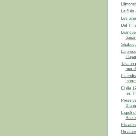
Llimone
La fi é
Les pin
Del Til·le
Branques
tipua
Shakespe
La proce
Lluça
Tala un 
mar d
Incendis
inter
El dia 17
les T
Preserva
Branq
Espoli d
Baixe
Els arbr
Un arbre