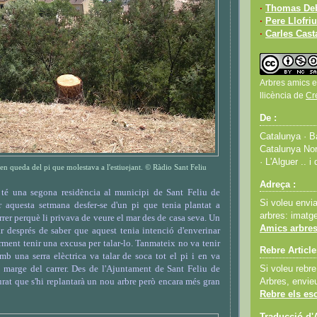
·
Thomas De
·
Pere Llofriu
·
Carles Cas
Arbres amics e
llicència de
Cr
De :
Catalunya · Ba
Catalunya Nor
· L'Alguer .. i 
 en queda del pi que molestava a l'estiuejant. © Ràdio Sant Feliu
Adreça :
 té una segona residència al municipi de Sant Feliu de
Si voleu envi
r aquesta setmana desfer-se d'un pi que tenia plantat a
arbres: imatge
arrer perquè li privava de veure el mar des de casa seva. Un
Amics arbres
r després de saber que aquest tenia intenció d'enverinar
orment tenir una excusa per talar-lo. Tanmateix no va tenir
Rebre Article
mb una serra elèctrica va talar de soca tot el pi i en va
al marge del carrer. Des de l'Ajuntament de Sant Feliu de
Si voleu rebre
urat que s'hi replantarà un nou arbre però encara més gran
Arbres, envie
Rebre els esc
Traducció d'