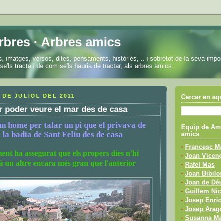
rbres · Arbres amics
, imatges, versos, dites, pensaments, històries, .. i sobretot de la seva impo
se'ls tracta i de com se'ls hauria de tractar, als arbres amics.
 DE JULIOL DEL 2011
Cercar en aq
er poder veure el mar des de casa
n home per talar un pi que el privava de
Equip de Ami
 la badia de Sant Feliu des de casa
amics
·
Francesc Ma
nt ha assegurat que els propers dies n'hi
·
Joan Vicenç
à un altre encara més gran que l'anterior
·
Rafel Mas
·
Joan Bibilo
·
Joan de Déu
·
Guillem Nic
·
Josep Enric
·
Josep Arag
·
Susanna Ma