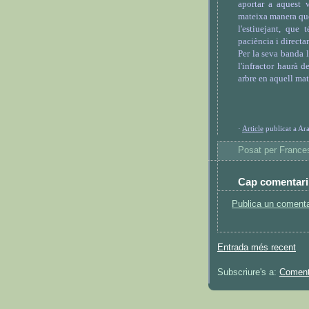
aportar a aquest 
mateixa manera que
l'estiuejant, que 
paciència i directam
Per la seva banda 
l'infractor haurà d
arbre en aquell mat
·
Article
publicat a Ar
Posat per
France
Cap comentari
Publica un comentar
Entrada més recent
Subscriure's a:
Coment