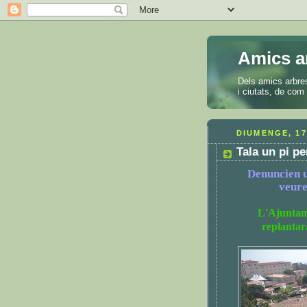
Amics a
Dels amics arbres
i ciutats, de com 
DIUMENGE, 17
Tala un pi p
Denuncien u
veure
L'Ajuntame
replantar