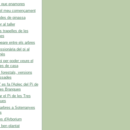
r que enamores
s el meu començament
edes de pinassa
r al taller
 trapelles de les
nes
are entre els arbres
ssionària del pi al
nès
pi per poder veure el
es de casa
 forestals, versions
essades
 es fa l'Aplec del Pi de
res Branques
r el Pi de les Tres
ues
'arbres a Soterranyes
s
es d'Arborium
 ben plantat