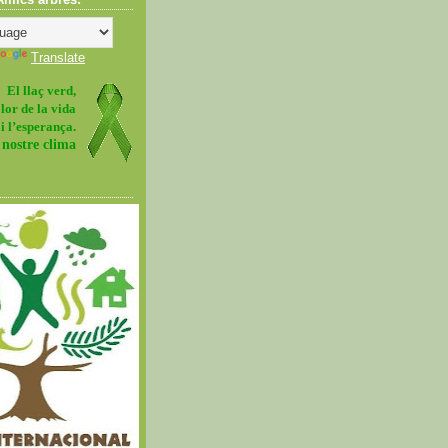
Translate
El llaç verd,
olor de la vida
i l’esperança.
 nostre clima