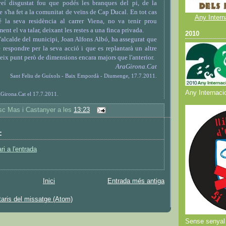
veí disgustat fou que podés les branques del pi, de la
 s'ha fet a la comunitat de veïns de Cap Ducal. En tot cas
Any Intern
té la seva residència al carrer Viena, no va tenir prou
ent el va talar, deixant les restes a una finca privada.
2010
l'alcalde del municipi, Joan Alfons Albó, ha assegurat que
e respondre per la seva acció i que es replantarà un altre
eix punt però de dimensions encara majors que l'anterior.
AraGirona.Ca
t
Sant Feliu de Guíxols - Baix Empordà - Diumenge, 17.7.2011.
Any Internacio
aGirona.Cat el 17.7.2011.
sc Mas i Castanyer
a les
13:23
:
i a l'entrada
Inici
Entrada més antiga
aris del missatge (Atom)
Sense senyal 