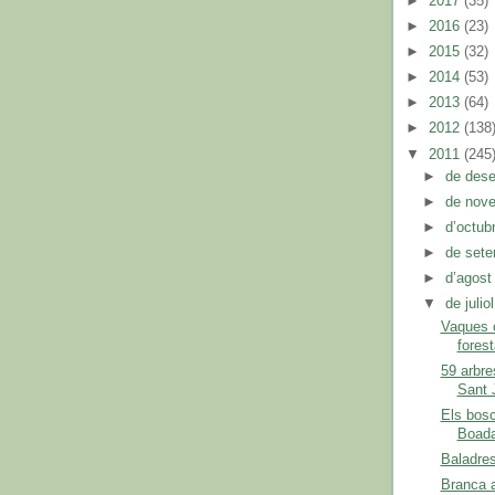
►
2017
(35)
►
2016
(23)
►
2015
(32)
►
2014
(53)
►
2013
(64)
►
2012
(138
▼
2011
(245
►
de des
►
de nov
►
d’octub
►
de set
►
d’agos
▼
de julio
Vaques c
forest
59 arbre
Sant 
Els bos
Boad
Baladres
Branca a