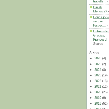
traballs...
-
Biniali
Menorca?
-
Doncs jo v
ser per
l'espec...
- 
Entrevista 
Gracias,
Francesc!
-
Soares
Arxius
►
2026
(4)
►
2025
(2)
►
2024
(8)
►
2023
(19)
►
2022
(13)
►
2021
(12)
►
2020
(26)
►
2019
(9)
►
2018
(52)