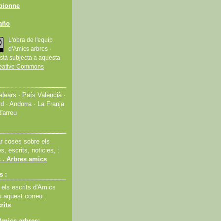
bionne
taño
L'obra de l'equip
d'Amics arbres ·
stà subjecta a aquesta
eative Commons
lears · País Valencià ·
d · Andorra · La Franja
d'arreu
ar coses sobre els
s, escrits, noticies, :
 . Arbres amics
s :
 els escrits d'Amics
u aquest correu :
rits
Amics arbres: