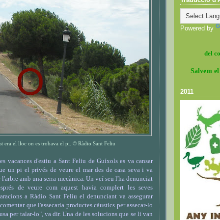
Powered by
del c
Salvem el
2011
t era el lloc on es trobava el pi. © Ràdio Sant Feliu
es vacances d'estiu a Sant Feliu de Guíxols es va cansar
e un pi el privés de veure el mar des de casa seva i va
e l'arbre amb una serra mecànica. Un veí seu l'ha denunciat
esprés de veure com aquest havia complert les seves
aracions a Ràdio Sant Feliu el denunciant va assegurar
comentar que l'assecaria productes càustics per assecar-lo
usa per talar-lo", va dir. Una de les solucions que se li van