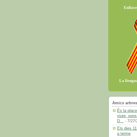
Enllace
La llengua
Amics arbres
És la plac
viure, sens
D...
- 7/27/
Els dies 11
a terme