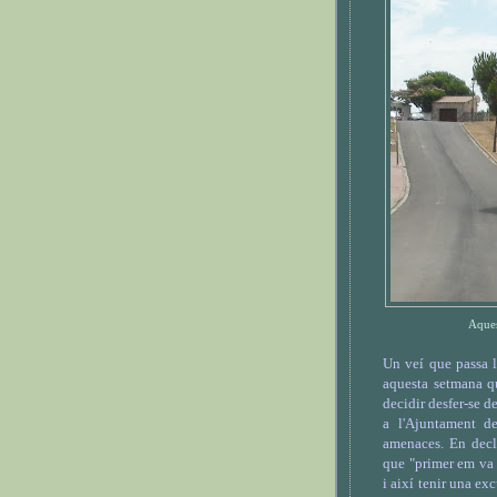
Aques
Un veí que passa l
aquesta setmana qu
decidir desfer-se d
a l'Ajuntament d
amenaces. En decl
que "primer em va 
i així tenir una exc