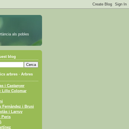
rtància als pobles
uest blog
cs arbres · Arbres
s i Castanyer
 Lillo Colomar
ni
 Fernàndez i Brusi
olàs i Larruy
 Peris
ó
rtínez