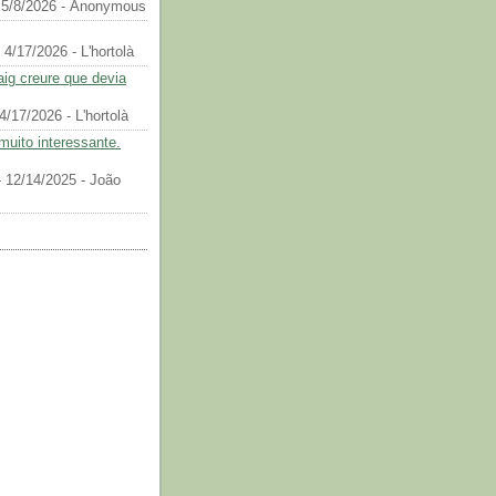
 5/8/2026
- Anonymous
 4/17/2026
- L'hortolà
aig creure que devia
4/17/2026
- L'hortolà
muito interessante.
 12/14/2025
- João