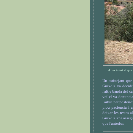
Això és tot el que
Un estiuejant que
Guíxols va decidi
l'altre banda del c
veí el va denuncia
l'arbre per posteri
prou paciència i a
deixar les restes 
Guíxols s'ha asseg
que l'anterior.