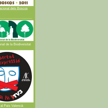
acional dels Boscos
nal de la Biodiversitat
al Paìs Valencià